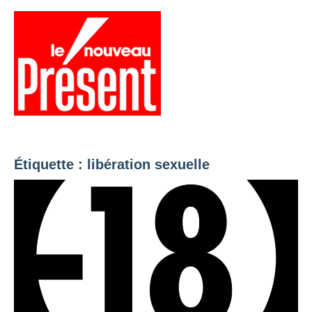
Aller
au
contenu
Menu
Présent
Hebdo
Étiquette :
libération sexuelle