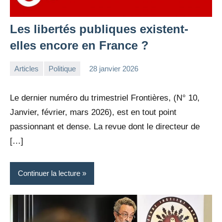
Les libertés publiques existent-
elles encore en France ?
Articles
Politique
28 janvier 2026
la
Aucun
Rédaction
commentaire
Le dernier numéro du trimestriel Frontières, (N° 10,
Janvier, février, mars 2026), est en tout point
passionnant et dense. La revue dont le directeur de
[…]
Continuer la lecture