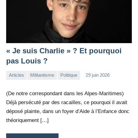
« Je suis Charlie » ? Et pourquoi
pas Louis ?
Articles
Militantisme
Politique
29 juin 2026
la
Aucun
Rédaction
commentaire
(De notre correspondant dans les Alpes-Maritimes)
Déjà persécuté par des racailles, ce pourquoi il avait
déposé plainte, dans un foyer d’Aide à l’Enfance donc
théoriquement […]