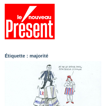
Aller
au
contenu
Menu
Présent
Hebdo
Étiquette :
majorité