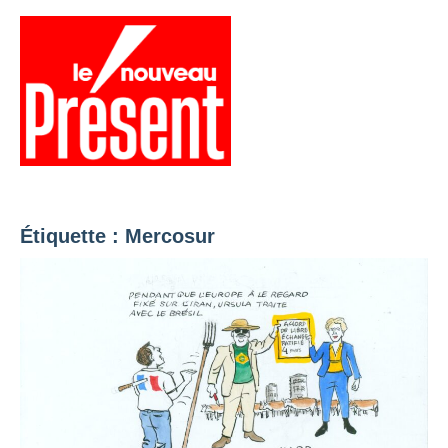
Aller
au
contenu
Menu
Présent
Hebdo
Étiquette :
Mercosur