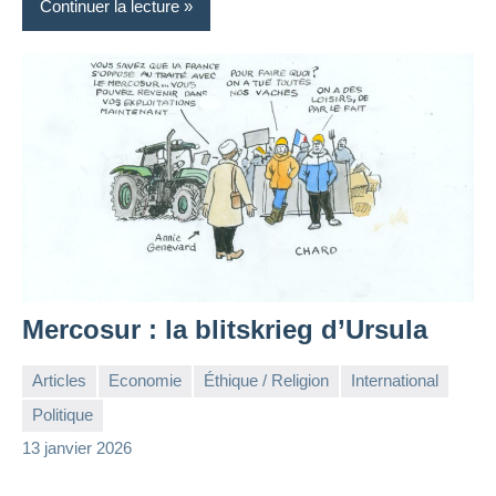
Continuer la lecture
Mercosur : la blitskrieg d’Ursula
Articles
Economie
Éthique / Religion
International
Politique
la
Aucun
13 janvier 2026
Rédaction
commentaire