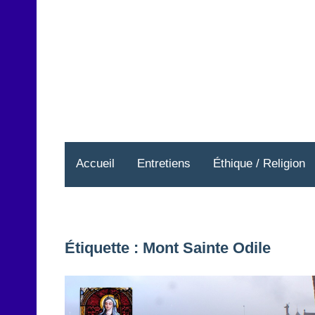
Aller
au
contenu
Accueil
Entretiens
Éthique / Religion
Étiquette :
Mont Sainte Odile