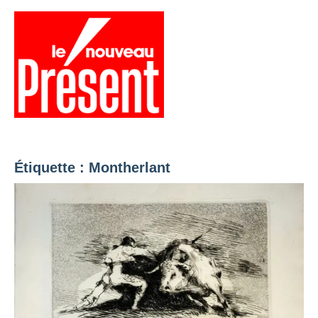
Aller
au
contenu
Menu
Présent
Hebdo
Étiquette :
Montherlant