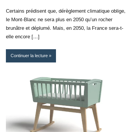
Rédaction
commentaire
Certains prédisent que, dérèglement climatique oblige,
le Mont-Blanc ne sera plus en 2050 qu’un rocher
brunâtre et déplumé. Mais, en 2050, la France sera-t-
elle encore […]
Continuer la lecture