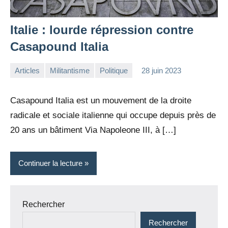
Italie : lourde répression contre
Casapound Italia
Articles
Militantisme
Politique
28 juin 2023
la
Aucun
Rédaction
commentaire
Casapound Italia est un mouvement de la droite
radicale et sociale italienne qui occupe depuis près de
20 ans un bâtiment Via Napoleone III, à […]
Continuer la lecture
Rechercher
Rechercher