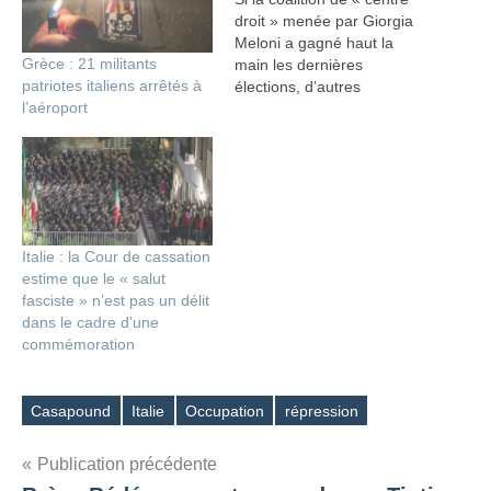
droit » menée par Giorgia
Meloni a gagné haut la
Grèce : 21 militants
main les dernières
patriotes italiens arrêtés à
élections, d’autres
l’aéroport
formations, qu’on peut
qualifier d’antisystèmes,
occupent le terrain à droite
et ont tenté la voie des
urnes. Le parti Forza
Nuova, dirigé par Roberto
Fiore, victime d’une cabale
Italie : la Cour de cassation
judiciaire après
estime que le « salut
l’organisation…
fasciste » n’est pas un délit
dans le cadre d’une
commémoration
Casapound
Italie
Occupation
répression
Étiquettes
Navigation
Publication précédente