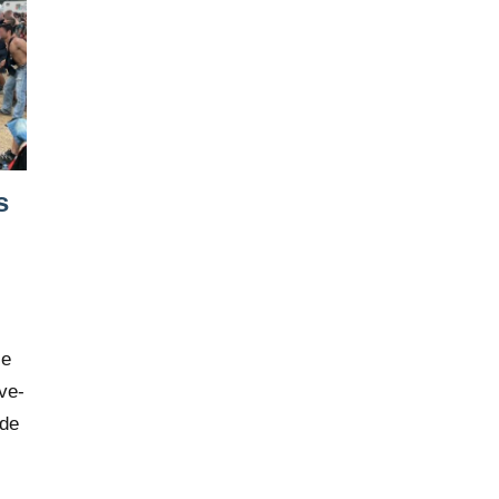
s
se
ve-
 de