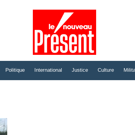
Prése
Hebd
Politique
International
Justice
Culture
Milit