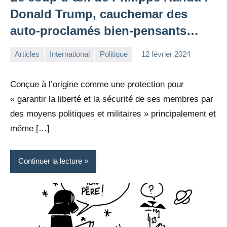
Donald Trump, cauchemar des
auto-proclamés bien-pensants…
Articles
International
Politique
12 février 2024
la
Aucun
Rédaction
commentaire
Conçue à l’origine comme une protection pour
« garantir la liberté et la sécurité de ses membres par
des moyens politiques et militaires » principalement et
même […]
Continuer la lecture