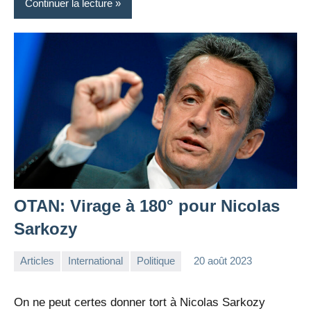
Continuer la lecture
OTAN: Virage à 180° pour Nicolas
Sarkozy
Articles
International
Politique
20 août 2023
la
Aucun
Rédaction
commentaire
On ne peut certes donner tort à Nicolas Sarkozy