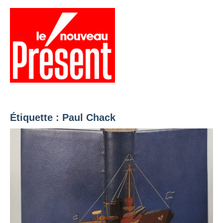
Aller
au
contenu
Menu
Présent
Hebdo
Étiquette :
Paul Chack