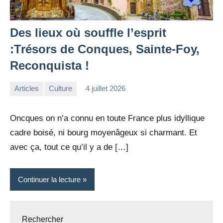
Des lieux où souffle l’esprit
:Trésors de Conques, Sainte-Foy,
Reconquista !
Articles
Culture
4 juillet 2026
la
Aucun
Rédaction
commentaire
Oncques on n’a connu en toute France plus idyllique
cadre boisé, ni bourg moyenâgeux si charmant. Et
avec ça, tout ce qu’il y a de […]
Continuer la lecture
Rechercher