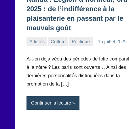
2025 : de l’indifférence à la
plaisanterie en passant par le
mauvais goût
Articles
Culture
Politique
15 juillet 2025
la
Aucun
Rédaction
commentaire
A-t-on déjà vécu des périodes de folie compara
à la nôtre ? Les paris sont ouverts… Ainsi des
dernières personnalités distinguées dans la
promotion de la […]
Continuer la lecture