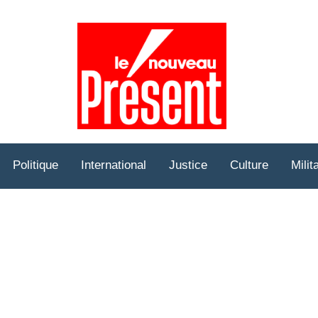
Prése
Hebd
Politique
International
Justice
Culture
Milit