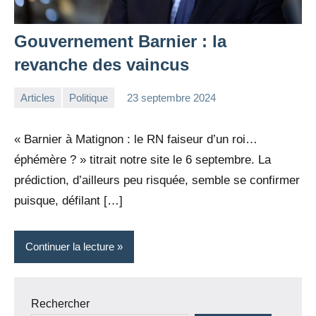
Gouvernement Barnier : la
revanche des vaincus
Articles
Politique
23 septembre 2024
la
Aucun
Rédaction
commentaire
« Barnier à Matignon : le RN faiseur d’un roi…
éphémère ? » titrait notre site le 6 septembre. La
prédiction, d’ailleurs peu risquée, semble se confirmer
puisque, défilant […]
Continuer la lecture
Rechercher