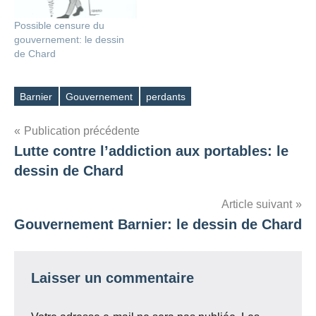
Possible censure du
gouvernement: le dessin
de Chard
Barnier
Gouvernement
perdants
Étiquettes
Navigation
Publication précédente
Lutte contre l’addiction aux portables: le
de
dessin de Chard
l’article
Article suivant
Gouvernement Barnier: le dessin de Chard
Laisser un commentaire