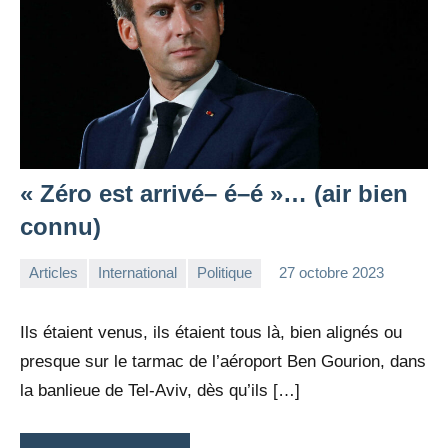
« Zéro est arrivé– é–é »… (air bien
connu)
Articles
International
Politique
27 octobre 2023
la
2
Rédaction
commentaires
Ils étaient venus, ils étaient tous là, bien alignés ou
presque sur le tarmac de l’aéroport Ben Gourion, dans
la banlieue de Tel-Aviv, dès qu’ils […]