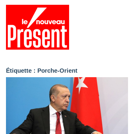
Aller
au
contenu
Menu
Présent
Hebdo
Étiquette :
Porche-Orient