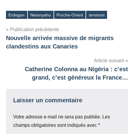
Erdogan
Netanyahu
Porche-Orient
tensions
Étiquettes
Navigation
Publication précédente
Nouvelle arrivée massive de migrants
de
clandestins aux Canaries
l’article
Article suivant
Catherine Colonna au Nigéria : c’est
grand, c’est généreux la France…
Laisser un commentaire
Votre adresse e-mail ne sera pas publiée.
Les
champs obligatoires sont indiqués avec
*