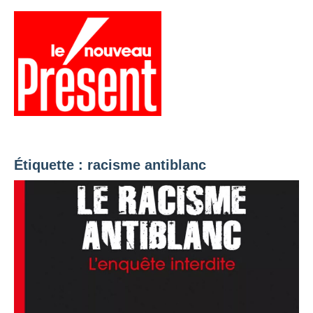
Aller
au
contenu
Menu
Présent
Hebdo
Étiquette :
racisme antiblanc