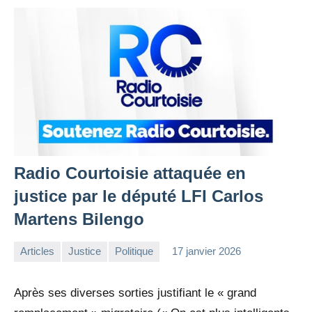
Radio Courtoisie attaquée en
justice par le député LFI Carlos
Martens Bilengo
Articles
Justice
Politique
17 janvier 2026
la
Aucun
Rédaction
commentaire
Après ses diverses sorties justifiant le « grand