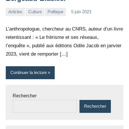
Articles
Culture
Politique
5 juin 2023
la
Aucun
Rédaction
commentaire
L’anthropologue, chercheur au CNRS, auteur d’un livre
retentissant : « Le frérisme et ses réseaux,
l’enquête », publié aux éditions Odile Jacob en janvier
2023, vient de remporter […]
Continuer la lecture
Rechercher
Rechercher