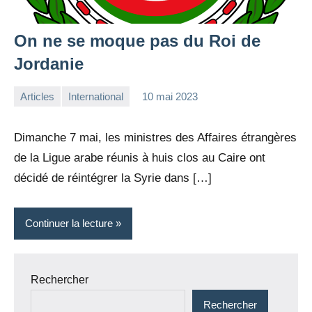
On ne se moque pas du Roi de
Jordanie
Articles
International
10 mai 2023
la
Aucun
Rédaction
commentaire
Dimanche 7 mai, les ministres des Affaires étrangères
de la Ligue arabe réunis à huis clos au Caire ont
décidé de réintégrer la Syrie dans […]
Continuer la lecture
Rechercher
Rechercher