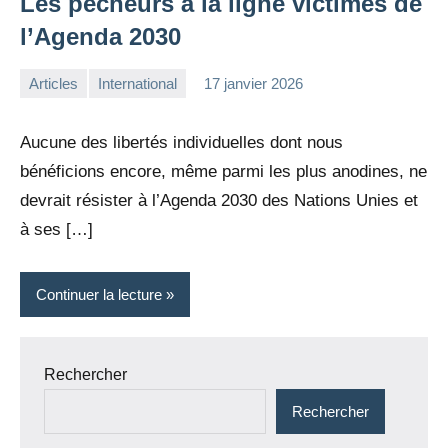
Les pêcheurs à la ligne victimes de
l’Agenda 2030
Articles
International
17 janvier 2026
la
Aucun
Rédaction
commentaire
Aucune des libertés individuelles dont nous
bénéficions encore, même parmi les plus anodines, ne
devrait résister à l’Agenda 2030 des Nations Unies et
à ses […]
Continuer la lecture
Rechercher
Rechercher