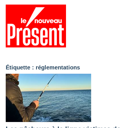
Aller
au
contenu
Menu
Présent
Hebdo
Étiquette :
réglementations