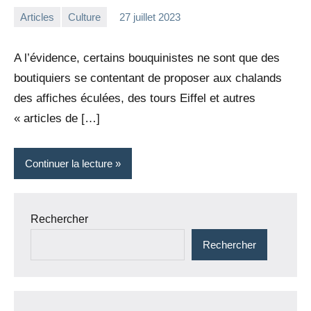
Articles
Culture
27 juillet 2023
la
3
Rédaction
commentaires
A l’évidence, certains bouquinistes ne sont que des
boutiquiers se contentant de proposer aux chalands
des affiches éculées, des tours Eiffel et autres
« articles de […]
Continuer la lecture
Rechercher
Rechercher