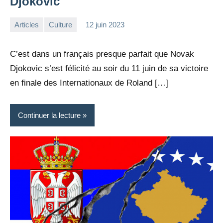
Djokovic
Articles
Culture
12 juin 2023
la
2
Rédaction
commentaires
C’est dans un français presque parfait que Novak
Djokovic s’est félicité au soir du 11 juin de sa victoire
en finale des Internationaux de Roland […]
Continuer la lecture