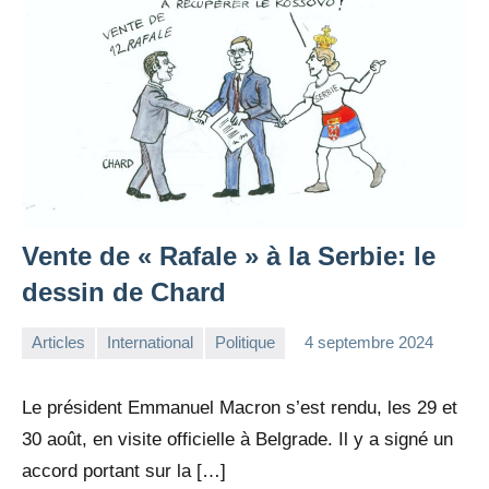
Vente de « Rafale » à la Serbie: le
dessin de Chard
Articles
International
Politique
4 septembre 2024
la
1
Rédaction
commentaire
Le président Emmanuel Macron s’est rendu, les 29 et
30 août, en visite officielle à Belgrade. Il y a signé un
accord portant sur la […]