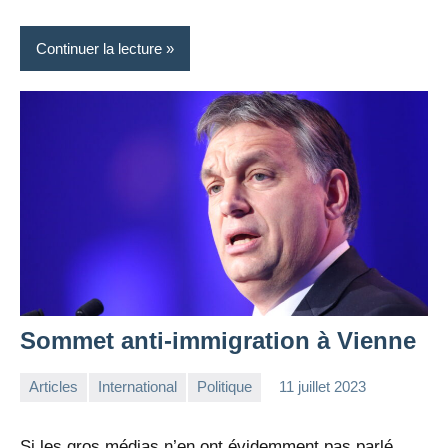
Continuer la lecture
Sommet anti-immigration à Vienne
Articles
International
Politique
11 juillet 2023
la
Aucun
Rédaction
commentaire
Si les gros médias n’en ont évidemment pas parlé,