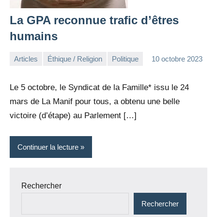
La GPA reconnue trafic d’êtres
humains
Articles
Éthique / Religion
Politique
10 octobre 2023
la
Aucun
Rédaction
commentaire
Le 5 octobre, le Syndicat de la Famille* issu le 24
mars de La Manif pour tous, a obtenu une belle
victoire (d’étape) au Parlement […]
Continuer la lecture
Rechercher
Rechercher