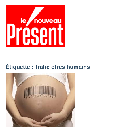
Aller
au
contenu
Menu
Présent
Hebdo
Étiquette :
trafic êtres humains