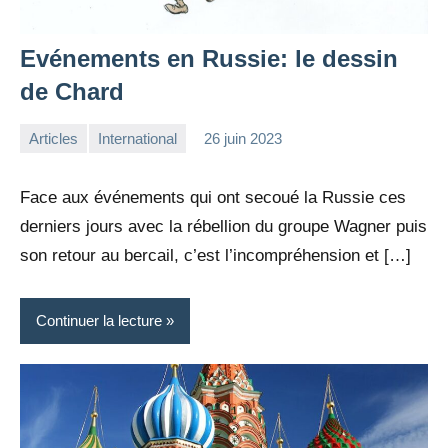
Evénements en Russie: le dessin
de Chard
Articles
International
26 juin 2023
la
Aucun
Rédaction
commentaire
Face aux événements qui ont secoué la Russie ces
derniers jours avec la rébellion du groupe Wagner puis
son retour au bercail, c’est l’incompréhension et […]
Continuer la lecture