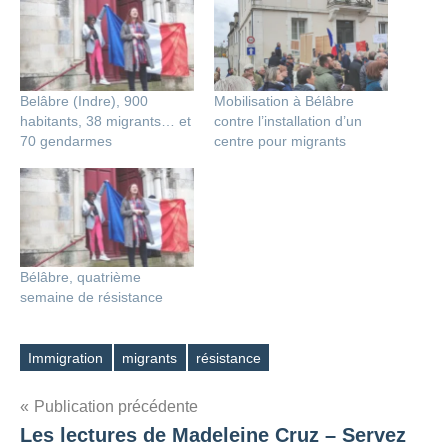
Belâbre (Indre), 900
Mobilisation à Bélâbre
habitants, 38 migrants… et
contre l’installation d’un
70 gendarmes
centre pour migrants
Bélâbre, quatrième
semaine de résistance
Immigration
migrants
résistance
Étiquettes
Navigation
Publication précédente
Les lectures de Madeleine Cruz – Servez