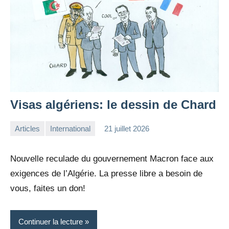
Visas algériens: le dessin de Chard
Articles
International
21 juillet 2026
la
Aucun
Rédaction
commentaire
Nouvelle reculade du gouvernement Macron face aux
exigences de l’Algérie. La presse libre a besoin de
vous, faites un don!
Continuer la lecture