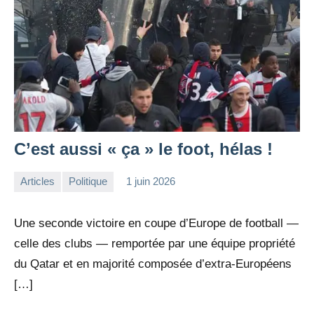
C’est aussi « ça » le foot, hélas !
Articles
Politique
1 juin 2026
la
Aucun
Rédaction
commentaire
Une seconde victoire en coupe d’Europe de football —
celle des clubs — remportée par une équipe propriété
du Qatar et en majorité composée d’extra-Européens
[…]