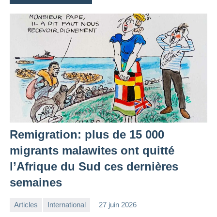
Remigration: plus de 15 000
migrants malawites ont quitté
l’Afrique du Sud ces dernières
semaines
Articles
International
27 juin 2026
la
1