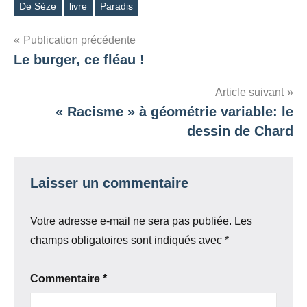
De Sèze
livre
Paradis
Étiquettes
Navigation
Publication précédente
Le burger, ce fléau !
de
l’article
Article suivant
« Racisme » à géométrie variable: le
dessin de Chard
Laisser un commentaire
Votre adresse e-mail ne sera pas publiée.
Les
champs obligatoires sont indiqués avec
*
Commentaire
*