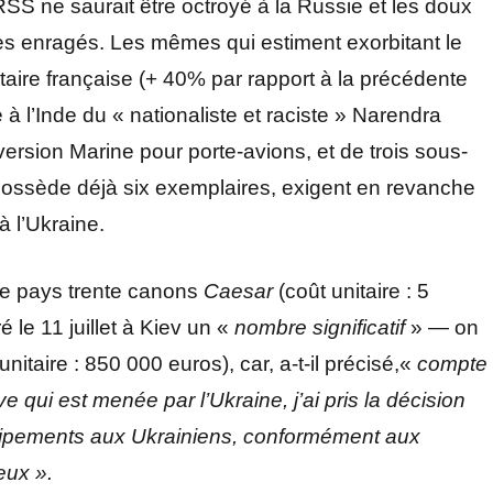
SS ne saurait être octroyé à la Russie et les doux
stes enragés. Les mêmes qui estiment exorbitant le
itaire française (+ 40% par rapport à la précédente
 à l’Inde du « nationaliste et raciste » Narendra
version Marine pour porte-avions, et de trois sous-
possède déjà six exemplaires, exigent en revanche
à l’Ukraine.
 ce pays trente canons
Caesar
(coût unitaire : 5
 le 11 juillet à Kiev un «
nombre significatif
» — on
taire : 850 000 euros), car, a-t-il précisé,«
compte
ve qui est menée par l’Ukraine, j’ai pris la décision
équipements aux Ukrainiens, conformément aux
eux ».