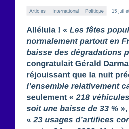
Articles
International
Politique
15 juill
Alléluia ! «
Les fêtes popul
normalement partout en F
baisse des dégradations p
congratulait Gérald Darma
réjouissant que la nuit pr
l’ensemble relativement ca
seulement «
218 véhicules
soit une baisse de 33 %
»,
«
23 usages d’artifices con