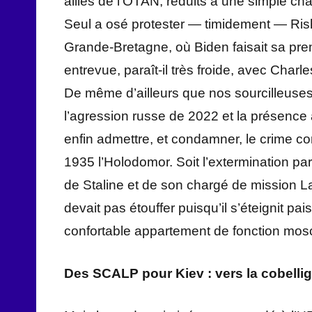
alliés de l’OTAN, réduits à une simple c
Seul a osé protester — timidement — Rish
Grande-Bretagne, où Biden faisait sa pre
entrevue, paraît-il très froide, avec Charl
De même d’ailleurs que nos sourcilleuses « 
l’agression russe de 2022 et la présence
enfin admettre, et condamner, le crime co
1935 l’Holodomor. Soit l’extermination par
de Staline et de son chargé de mission L
devait pas étouffer puisqu’il s’éteignit p
confortable appartement de fonction mosc
Des SCALP pour Kiev : vers la cobelli