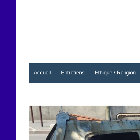
Aller
au
contenu
Accueil
Entretiens
Éthique / Religion