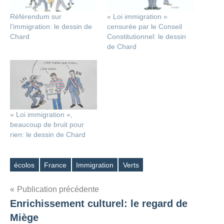
Référendum sur
« Loi immigration »
l’immigration: le dessin de
censurée par le Conseil
Chard
Constitutionnel: le dessin
de Chard
« Loi immigration »,
beaucoup de bruit pour
rien: le dessin de Chard
écolos
France
Immigration
Verts
Étiquettes
Navigation
Publication précédente
Enrichissement culturel: le regard de
de
Miège