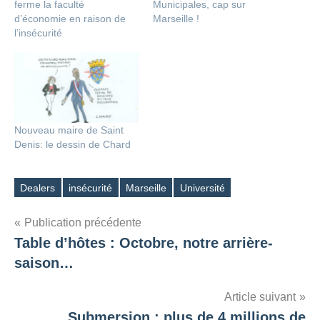
ferme la faculté
Municipales, cap sur
d’économie en raison de
Marseille !
l’insécurité
Nouveau maire de Saint
Denis: le dessin de Chard
Dealers
insécurité
Marseille
Université
Étiquettes
Navigation
Publication précédente
Table d’hôtes : Octobre, notre arrière-
de
saison…
l’article
Article suivant
Submersion : plus de 4 millions de