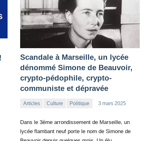
Scandale à Marseille, un lycée
!
dénommé Simone de Beauvoir,
crypto-pédophile, crypto-
communiste et dépravée
Articles
Culture
Politique
3 mars 2025
la
Aucun
Rédaction
commentaire
Dans le 3ème arrondissement de Marseille, un
lycée flambant neuf porte le nom de Simone de
Beauvoir depuis quelques mois. Un élu