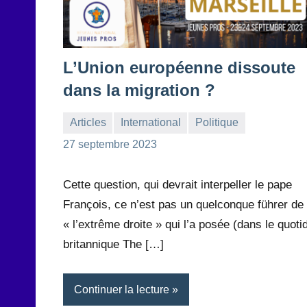
L’Union européenne dissoute
dans la migration ?
Articles
International
Politique
la
1
27 septembre 2023
Rédaction
commentaire
Cette question, qui devrait interpeller le pape
François, ce n’est pas un quelconque führer de
« l’extrême droite » qui l’a posée (dans le quoti
britannique The […]
Continuer la lecture