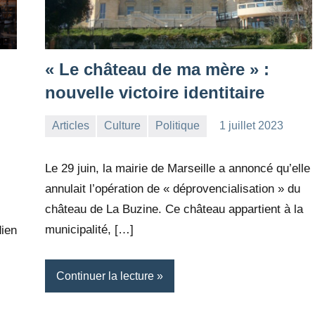
« Le château de ma mère » :
nouvelle victoire identitaire
Articles
Culture
Politique
1 juillet 2023
la
Aucun
Rédaction
commentaire
Le 29 juin, la mairie de Marseille a annoncé qu’elle
annulait l’opération de « déprovencialisation » du
château de La Buzine. Ce château appartient à la
municipalité, […]
dien
Continuer la lecture