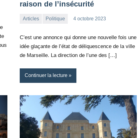
raison de l’insécurité
Articles
Politique
4 octobre 2023
la
Aucun
te
Rédaction
commentaire
te
C’est une annonce qui donne une nouvelle fois une
ous
idée glaçante de l’état de déliquescence de la ville
de Marseille. La direction de l’une des […]
Continuer la lecture