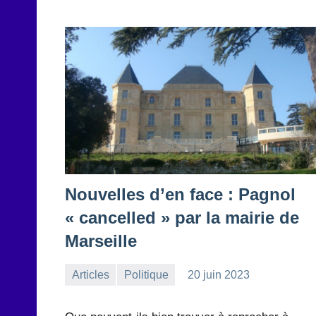
Nouvelles d’en face : Pagnol
« cancelled » par la mairie de
Marseille
Articles
Politique
20 juin 2023
la
Aucun
Rédaction
commentaire