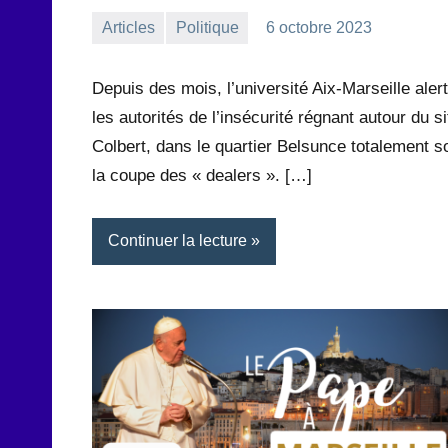
Articles
Politique
6 octobre 2023
la
Aucun
Rédaction
commentaire
Depuis des mois, l’université Aix-Marseille aler
les autorités de l’insécurité régnant autour du si
Colbert, dans le quartier Belsunce totalement s
la coupe des « dealers ». […]
Continuer la lecture