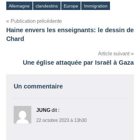
Allemagne
clandestins
Europe
Immigration
Étiquettes
Navigation
Publication précédente
Haine envers les enseignants: le dessin de
de
Chard
l’article
Article suivant
Une église attaquée par Israël à Gaza
Un commentaire
JUNG
dit :
22 octobre 2023 à 13h30