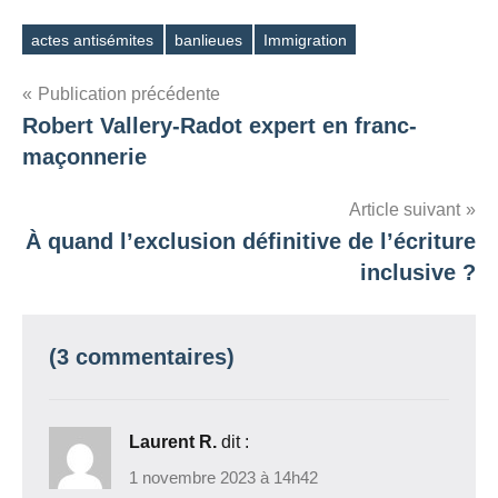
actes antisémites
banlieues
Immigration
Étiquettes
Navigation
Publication précédente
Robert Vallery-Radot expert en franc-
de
maçonnerie
l’article
Article suivant
À quand l’exclusion définitive de l’écriture
inclusive ?
(3 commentaires)
Laurent R.
dit :
1 novembre 2023 à 14h42