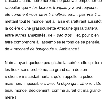
L’alcool aidant, notre héroïne ne pourra s’empêcher de
rappeller que «
les boxons français y-z-ont toujours,
été comment vous dîtes ? multiracieux… pas vrai ?
»,
mettant tout le monde mal à l’aise et s’attirant aussitôt
la colère d’une grassouillette Africaine qui la traitera,
entre autres amabilités, de «
sac d’os
» et, pour bien
faire comprendre à l’assemblée le fond de sa pensée,
de «
mocheté de bougnoule
». Ambiance !
Naïma ayant quelque peu gâché la soirée, elle quittera
les lieux sans problème, au grand dam de son
« client » insatisfait hurlant qu’on appelle la police,
mais non, impossible «
avec la dope qui traîne
»… Du
beau monde, décidément, comme aurait dit ma grand-
mère !