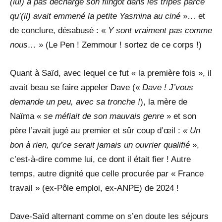
(lui) a pas déchargé son flingot dans les tripes parce
qu’(il) avait emmené la petite Yasmina au ciné
»… et
de conclure, désabusé : «
Y sont vraiment pas comme
nous…
» (Le Pen ! Zemmour ! sortez de ce corps !)
Quant à Saïd, avec lequel ce fut « la première fois », il
avait beau se faire appeler Dave («
Dave ! J’vous
demande un peu, avec sa tronche !
), la mère de
Naïma «
se méfiait de son mauvais genre
» et son
père l’avait jugé au premier et sûr coup d’œil :
« Un
bon à rien, qu’ce serait jamais un ouvrier qualifié
»,
c’est-à-dire comme lui, ce dont il était fier ! Autre
temps, autre dignité que celle procurée par « France
travail » (ex-Pôle emploi, ex-ANPE) de 2024 !
Dave-Saïd alternant comme on s’en doute les séjours