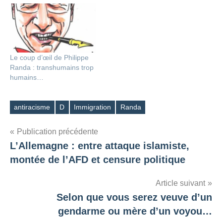
Le coup d’œil de Philippe
Randa : transhumains trop
humains…
antiracisme
D
Immigration
Randa
Étiquettes
Navigation
Publication précédente
L’Allemagne : entre attaque islamiste,
de
montée de l’AFD et censure politique
l’article
Article suivant
Selon que vous serez veuve d’un
gendarme ou mère d’un voyou…