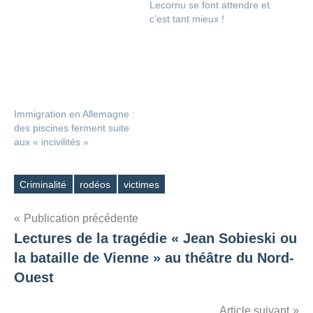
Lecornu se font attendre et
c’est tant mieux !
Immigration en Allemagne :
des piscines ferment suite
aux « incivilités »
Criminalité
rodéos
victimes
Étiquettes
Navigation
Publication précédente
Lectures de la tragédie « Jean Sobieski ou
de
la bataille de Vienne » au théâtre du Nord-
l’article
Ouest
Article suivant