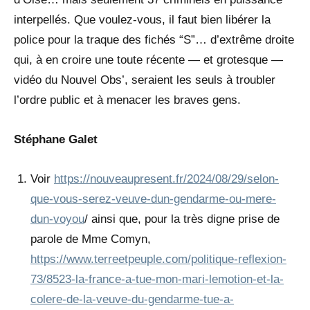
interpellés. Que voulez-vous, il faut bien libérer la
police pour la traque des fichés “S”… d’extrême droite
qui, à en croire une toute récente — et grotesque —
vidéo du Nouvel Obs’, seraient les seuls à troubler
l’ordre public et à menacer les braves gens.
Stéphane Galet
Voir
https://nouveaupresent.fr/2024/08/29/selon-
que-vous-serez-veuve-dun-gendarme-ou-mere-
dun-voyou
/ ainsi que, pour la très digne prise de
parole de Mme Comyn,
https://www.terreetpeuple.com/politique-reflexion-
73/8523-la-france-a-tue-mon-mari-lemotion-et-la-
colere-de-la-veuve-du-gendarme-tue-a-