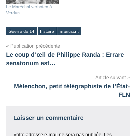
Le Maréchal verboten à
Verdun
Guerre de 14
histoire
manuscrit
Étiquettes
Navigation
Publication précédente
Le coup d’œil de Philippe Randa : Errare
de
senatorium est…
l’article
Article suivant
Mélenchon, petit télégraphiste de l’État-
FLN
Laisser un commentaire
Votre adresse e-mail ne sera pas publiée.
Les