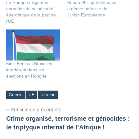
La Hongrie exige des
Florian Philippot dénonce
garanties de sa sécurité
la dérive belliciste de
énergétique de la part de
l’Union Européenne
l’UE
Kiev, Berlin et Bruxelles
interfèrent dans les
élections en Hongrie
Guerre
UE
Ukraine
Étiquettes
Navigation
Publication précédente
Crime organisé, terrorisme et génocides :
de
le triptyque infernal de l’Afrique !
l’article