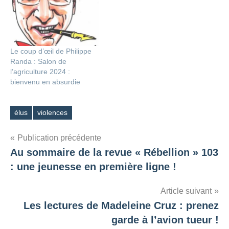
Le coup d’œil de Philippe
Randa : Salon de
l’agriculture 2024 :
bienvenu en absurdie
élus
violences
Étiquettes
Navigation
Publication précédente
Au sommaire de la revue « Rébellion » 103
de
: une jeunesse en première ligne !
l’article
Article suivant
Les lectures de Madeleine Cruz : prenez
garde à l’avion tueur !