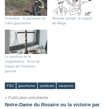
Incendies : le paradoxe de
Rentrée sociale: le regard
l’ultra gauchisme
de Miège
Le syndicat de la
magistrature : force de
frappe de l’extrême-
gauche
FSU
gauchisme
syndicats
vacances
Étiquettes
Navigation
Publication précédente
Notre-Dame du Rosaire ou la victoire par
de