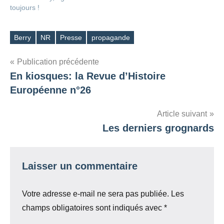
toujours !
Berry
NR
Presse
propagande
Étiquettes
Navigation
Publication précédente
En kiosques: la Revue d’Histoire
de
Européenne n°26
l’article
Article suivant
Les derniers grognards
Laisser un commentaire
Votre adresse e-mail ne sera pas publiée.
Les
champs obligatoires sont indiqués avec
*