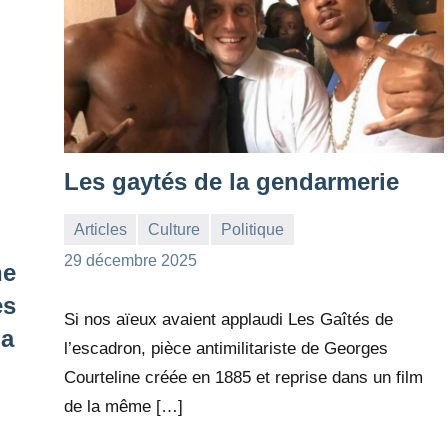
Les gaytés de la gendarmerie
Articles
Culture
Politique
la
Aucun
29 décembre 2025
he
Rédaction
commentaire
es
Si nos aïeux avaient applaudi Les Gaîtés de
La
l’escadron, pièce antimilitariste de Georges
Courteline créée en 1885 et reprise dans un film
de la même […]