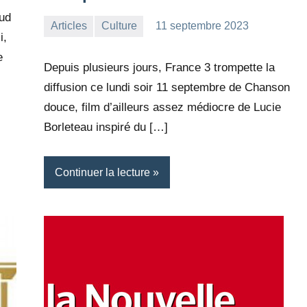
aud
Articles
Culture
11 septembre 2023
la
Aucun
i,
Rédaction
commentaire
e
Depuis plusieurs jours, France 3 trompette la
diffusion ce lundi soir 11 septembre de Chanson
douce, film d’ailleurs assez médiocre de Lucie
Borleteau inspiré du […]
Continuer la lecture