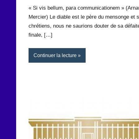
Rédaction
commentaires
« Si vis bellum, para communicationem » (Arn
Mercier) Le diable est le père du mensonge et s
chrétiens, nous ne saurions douter de sa défait
finale, […]
Continuer la lecture