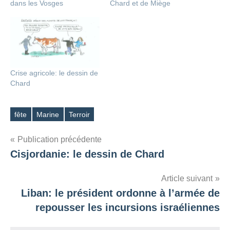
dans les Vosges
Chard et de Miège
Crise agricole: le dessin de
Chard
fête
Marine
Terroir
Étiquettes
Navigation
Publication précédente
Cisjordanie: le dessin de Chard
de
l’article
Article suivant
Liban: le président ordonne à l’armée de
repousser les incursions israéliennes