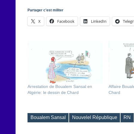
Partager c'est militer
X
Facebook
LinkedIn
Teleg
Arrestation de Boualem Sansal en
Affaire Boual
Algérie: le dessin de Chard
Chard
Boualem Sansal
Nouvelel République
RN
Étiquettes