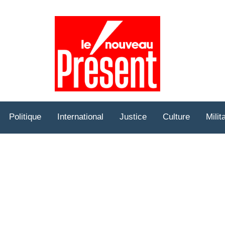
Prése
Hebd
Politique
International
Justice
Culture
Milit