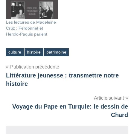
Les lectures de Madeleine
Cruz : Ferdonnet et
Herold-Paquis parlent
culture
histoire
patrimoine
Étiquettes
Navigation
Publication précédente
Littérature jeunesse : transmettre notre
de
histoire
l’article
Article suivant
Voyage du Pape en Turquie: le dessin de
Chard