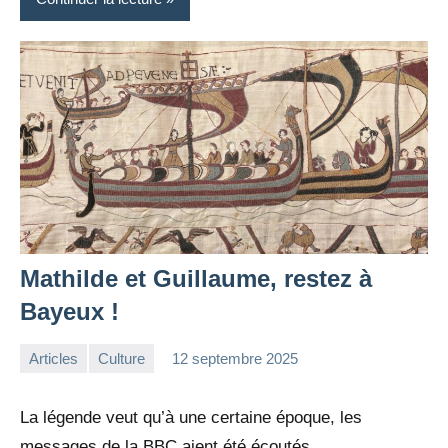
Mathilde et Guillaume, restez à
Bayeux !
Articles
Culture
12 septembre 2025
la
Aucun
Rédaction
commentaire
La légende veut qu’à une certaine époque, les
messages de la BBC aient été écoutés