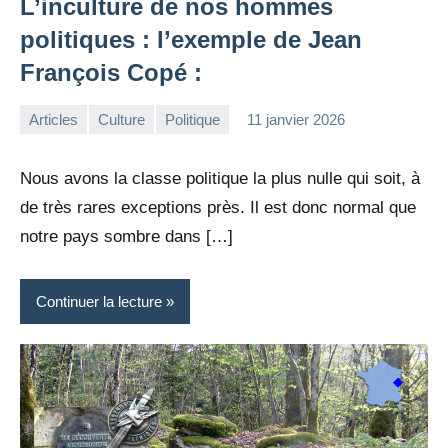
L’inculture de nos hommes
politiques : l’exemple de Jean
François Copé :
Articles
Culture
Politique
11 janvier 2026
la
2
Rédaction
commentaires
Nous avons la classe politique la plus nulle qui soit, à
de très rares exceptions près. Il est donc normal que
notre pays sombre dans […]
Continuer la lecture