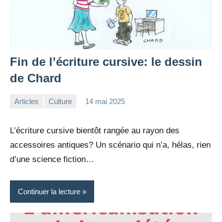
Fin de l’écriture cursive: le dessin
de Chard
Articles
Culture
14 mai 2025
la
Aucun
Rédaction
commentaire
L’écriture cursive bientôt rangée au rayon des
accessoires antiques? Un scénario qui n’a, hélas, rien
d’une science fiction…
Continuer la lecture