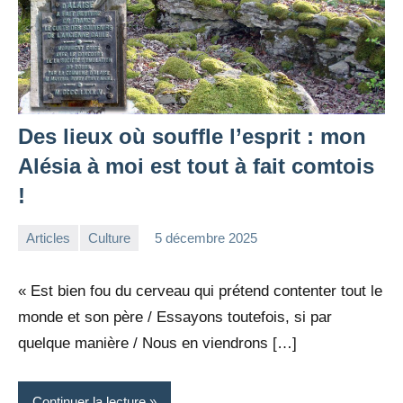
Des lieux où souffle l’esprit : mon
Alésia à moi est tout à fait comtois
!
Articles
Culture
5 décembre 2025
la
1
Rédaction
commentaire
« Est bien fou du cerveau qui prétend contenter tout le
monde et son père / Essayons toutefois, si par
quelque manière / Nous en viendrons […]
Continuer la lecture