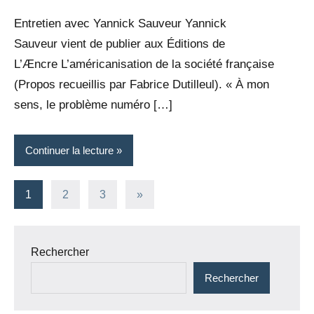
Rédaction
commentaires
Entretien avec Yannick Sauveur Yannick
Sauveur vient de publier aux Éditions de
L’Æncre L’américanisation de la société française
(Propos recueillis par Fabrice Dutilleul). « À mon
sens, le problème numéro […]
Continuer la lecture
Pagination
Articles
1
2
3
»
suivants
des
publications
Rechercher
Rechercher