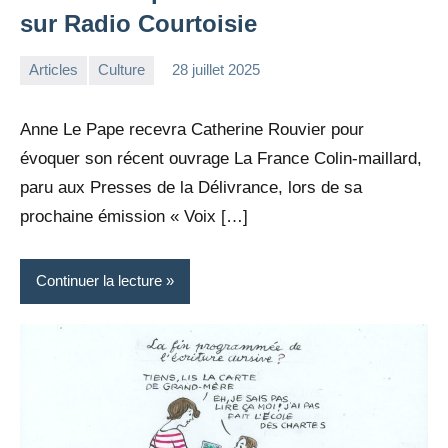
sur Radio Courtoisie
Articles
Culture
28 juillet 2025
la
Aucun
Rédaction
commentaire
Anne Le Pape recevra Catherine Rouvier pour
évoquer son récent ouvrage La France Colin-maillard,
paru aux Presses de la Délivrance, lors de sa
prochaine émission « Voix […]
Continuer la lecture