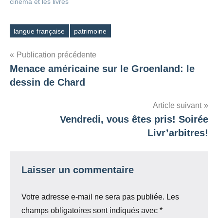
cinéma et les livres
langue française
patrimoine
Étiquettes
Navigation
Publication précédente
Menace américaine sur le Groenland: le
de
dessin de Chard
l’article
Article suivant
Vendredi, vous êtes pris! Soirée
Livr’arbitres!
Laisser un commentaire
Votre adresse e-mail ne sera pas publiée.
Les
champs obligatoires sont indiqués avec
*