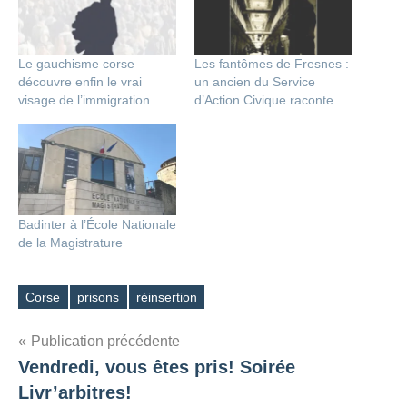
Le gauchisme corse
Les fantômes de Fresnes :
découvre enfin le vrai
un ancien du Service
visage de l’immigration
d’Action Civique raconte…
Badinter à l’École Nationale
de la Magistrature
Corse
prisons
réinsertion
Étiquettes
Navigation
Publication précédente
Vendredi, vous êtes pris! Soirée
de
Livr’arbitres!